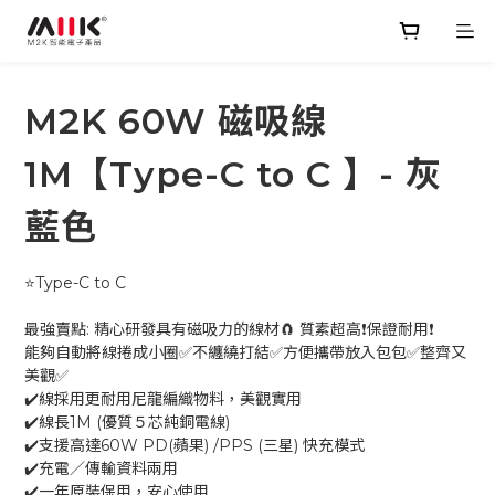
M2K 60W 磁吸線
1M【Type-C to C 】- 灰
藍色
⭐Type-C to C
最強賣點: 精心研發具有磁吸力的線材🧲 質素超高❗保證耐用❗
能夠自動將線捲成小圈✅不纏繞打結✅方便攜帶放入包包✅整齊又
美觀✅
✔️線採用更耐用尼龍編織物料，美觀實用
✔️線長1M (優質５芯純銅電線) 
✔️支援高達60W PD(蘋果) /PPS (三星) 快充模式
✔️充電／傳輸資料兩用
✔️一年原裝保用，安心使用