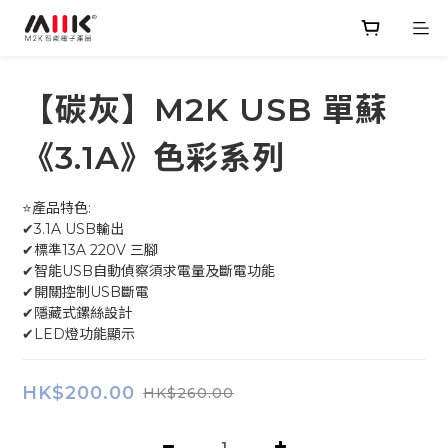
【碳灰】M2K USB 單蘇
《3.1A》色彩系列
⭐產品特色:
✔3.1A USB輸出
✔標準13A 220V 三腳
✔智能USB自動偵察須求電量及斷電功能
✔開關控制USB斷電 
✔隱藏式鏍絲設計
✔LED燈功能顯示
HK$200.00
HK$260.00