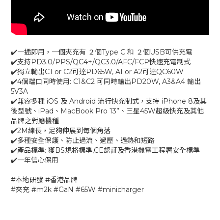
✔️一插即用，一個夾充有 ２個Type C 和 ２個USB可供充電
✔️支持PD3.0/PPS/QC4+/QC3.0/AFC/FCP快速充電制式
✔️獨立輸出C1 or C2可達PD65W, A1 or A2可達QC60W
✔️4個端口同時使用: C1&C2 可同時輸出PD20W, A3&A4 輸出
5V3A
✔️兼容多種 iOS 及 Android 流行快充制式，支持 iPhone 8及其
後型號、iPad、MacBook Pro 13”、三星45W超級快充及其他
品牌之對應機種
✔️2M線長，足夠伸展到每個角落
✔️多種安全保護、防止過流、過壓、過熱和短路
✔️產品標準: 獲BS規格標準,CE認証及香港機電工程署安全標準
✔️一年信心保用
#本地研發 #香港品牌
#夾充 #m2k #GaN #65W #minicharger