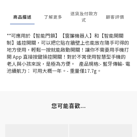
送貨及付款方
商品描述
了解更多
顧客評價
式
**可應用於【智能門鎖】【窗簾機器人】和【智能開關
制】遙控開關，可以把它貼在牆壁上
也能放在隨手可得的
地方使用
，輕鬆一按就能啟動開關！讓你不需要用手機打
開 App 直接按鍵操控開關！對於不常使用智慧型手機的
老人與小孩來說，是極為方便。 產品規格:- 藍牙傳輸- 電
池續航力： 可用大概一年。- 重量僅17.7g。
您可能喜歡...