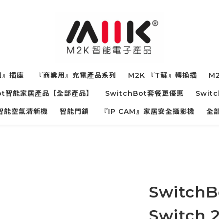
制』插座
『商業用』充電產品系列
M2K 『T蘇』轉換插
M2
hBot智能家居產品【全部產品】
SwitchBot套餐更優惠
Swit
寵物智能空氣清新機
智能門鎖
『IP CAM』家居安全攝影機
全
SwitchB
Switch