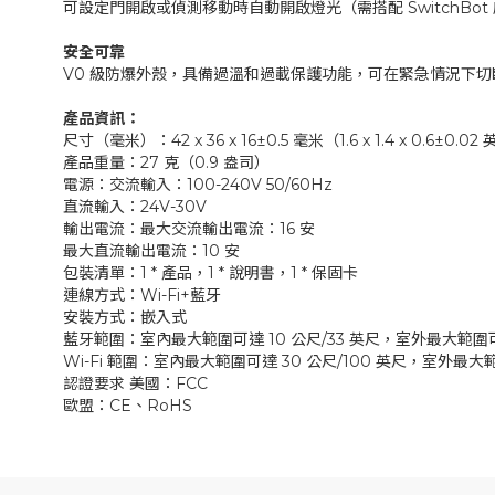
可設定門開啟或偵測移動時自動開啟燈光（需搭配 SwitchBo
安全可靠
V0 級防爆外殼，具備過溫和過載保護功能，可在緊急情況下切
產品資訊：
尺寸（毫米）：42 x 36 x 16±0.5 毫米（1.6 x 1.4 x 0.6±0.02
產品重量：27 克（0.9 盎司）
電源：交流輸入：100-240V 50/60Hz
直流輸入：24V-30V
輸出電流：最大交流輸出電流：16 安
最大直流輸出電流：10 安
包裝清單：1 * 產品，1 * 說明書，1 * 保固卡
連線方式：Wi-Fi+藍牙
安裝方式：嵌入式
藍牙範圍：室內最大範圍可達 10 公尺/33 英尺，室外最大範圍可
Wi-Fi 範圍：室內最大範圍可達 30 公尺/100 英尺，室外最
認證要求 美國：FCC
歐盟：CE、RoHS