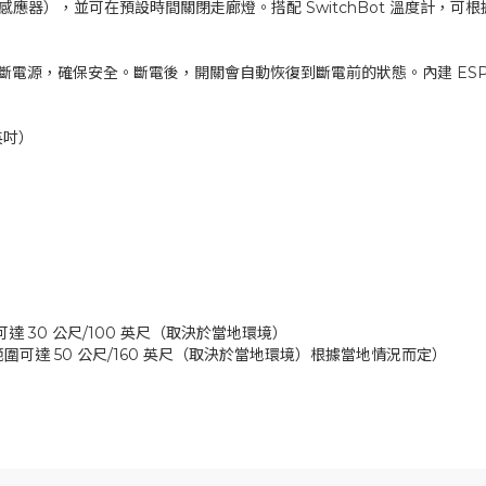
t 感應器），並可在預設時間關閉走廊燈。搭配 SwitchBot 溫度計，
斷電源，確保安全。斷電後，開關會自動恢復到斷電前的狀態。內建 ESP
 英吋）
達 30 公尺/100 英尺（取決於當地環境）
大範圍可達 50 公尺/160 英尺（取決於當地環境）根據當地情況而定）