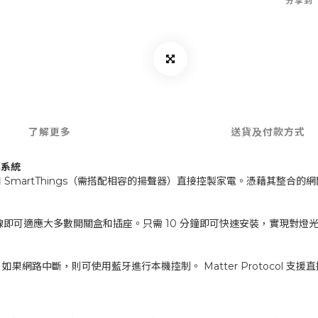
分享到
了解更多
送貨及付款方式
庭系統
 Home 和 SmartThings（需搭配相容的揚聲器）直接控製家電。憑藉
設備無需重新佈線即可適應大多數開關盒和插座。只需 10 分鐘即可快速安裝，實
中斷，則可使用藍牙進行本機控制。 Matter Protocol 支援直接連接 A