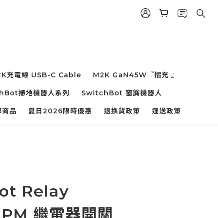
K充電線 USB-C Cable
M2K GaN45W『摺充 』
chBot掃地機器人系列
SwitchBot 窗簾機器人
部商品
夏日2026限時優惠
退換貨政策
運送政策
ot Relay
 2PM 繼電器開關