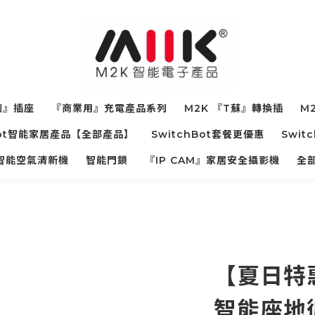
制』插座
『商業用』充電產品系列
M2K 『T蘇』轉換插
M2
hBot智能家居產品【全部產品】
SwitchBot套餐更優惠
Swit
寵物智能空氣清新機
智能門鎖
『IP CAM』家居安全攝影機
全
【夏日特惠
智能座地