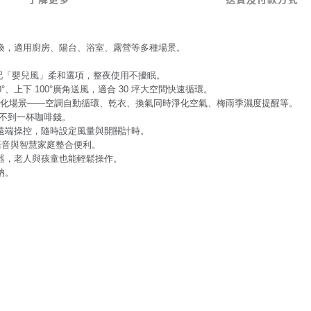
切換，適用廚房、陽台、浴室、露營等多種場景。
。
靜音模式，搭配「嬰兒風」柔和選項，整夜使用不擾眠。
90°、上下 100°廣角送風，適合 30 坪大空間快速循環。
等設備，實現自動化場景——空調自動循環、乾衣、換氣同時淨化空氣、梅雨季濕度提醒等。
電費不到一杯咖啡錢。
p 遠端操控，隨時設定風量與開關計時。
Things，語音與智慧家庭整合便利。
器，老人與孩童也能輕鬆操作。
納。