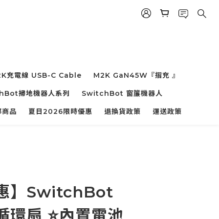
K充電線 USB-C Cable
M2K GaN45W『摺充 』
chBot掃地機器人系列
SwitchBot 窗簾機器人
部商品
夏日2026限時優惠
退換貨政策
運送政策
】SwitchBot
循環扇 ⭐內置電池