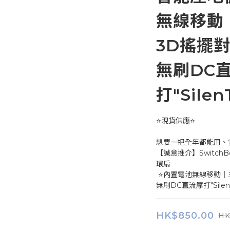
無線移動
3D搖擺
無刷DC
打"Sile
⭐現貨供應⭐
想要一把全年都能用、
【誠意推介】SwitchBot 
環扇
 ⭐內置電池無線移動｜三段高度調整｜3D搖擺對流｜空氣循環｜
無刷DC直流摩打"Silen
HK$850.00
HK