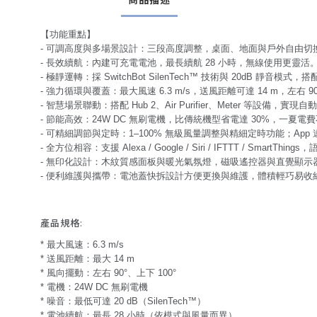
【功能重點】
- 可調高度與多場景設計：三段高度調整，桌面、地面與戶外自由
- 長效續航：內建可充電電池，最長續航 28 小時，無線使用更靈活
- 極靜運轉：採 SwitchBot SilenTech™ 技術與 20dB 
- 強力循環與覆蓋：最大風速 6.3 m/s，送風距離可達 14 m，左右 
- 智慧場景聯動：搭配 Hub 2、Air Purifier、Meter 
- 節能高效：24W DC 無刷電機，比傳統機型省電達 30%，一夏
- 可精細調節與定時：1–100% 無級風量調整與精細定時功能；Ap
- 全方位相容：支援 Alexa / Google / Siri / IFTTT / Smart
- 無印化設計：木紋質感面板與暖光氣氛燈，磁吸遙控器與直覺顯示
- 便利維護與攜帶：電池蓋快拆設計方便更換與維護，體積輕巧易收
產品規格:
* 最大風速：6.3 m/s
* 送風距離：最大 14 m
* 風向擺動：左右 90°、上下 100°
* 電機：24W DC 無刷電機
* 噪音：最低可達 20 dB（SilenTech™）
* 電池續航：最長 28 小時（依模式與風量而異）