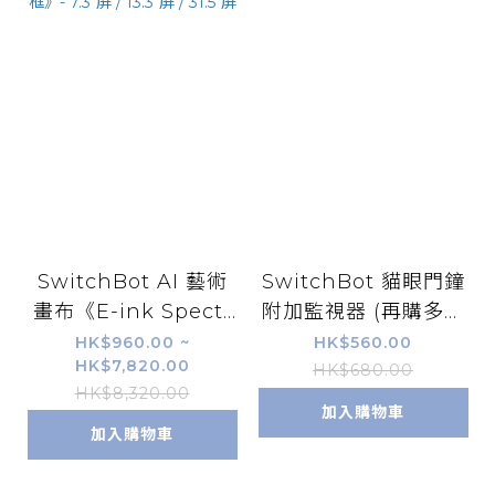
SwitchBot AI 藝術
SwitchBot 貓眼門鐘
畫布《E-ink Spectr
附加監視器 (再購多一
a 6 全彩電子墨水畫
個)
HK$960.00 ~
HK$560.00
HK$7,820.00
框》- 7.3"屏 / 13.3"屏
HK$680.00
HK$8,320.00
/ 31.5"屏
加入購物車
加入購物車