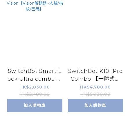
SwitchBot Smart L
SwitchBot K10+Pro
ock Ultra combo 套
Combo 【一體式組
裝1【超級智能門鎖】+
合: 掃地機器人+無線
HK$2,030.00
HK$4,780.00
Keypad Vision【Vis
手提吸塵機】
HK$2,400.00
HK$5,980.00
ion解鎖器 -人臉/指
加入購物車
加入購物車
紋/密碼】