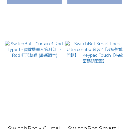
SwitchBot - Curtai
SwitchBot Smart L