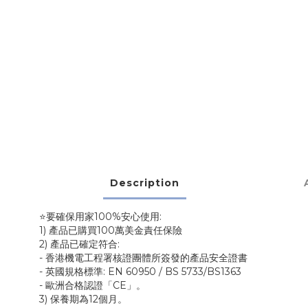
Description
⭐要確保用家100%安心使用:
1) 產品已購買100萬美金責任保險
2) 產品已確定符合:
- 香港機電工程署核證團體所簽發的產品安全證書
- 英國規格標準: EN 60950 / BS 5733/BS1363
- 歐洲合格認證「CE」。
3) 保養期為12個月。