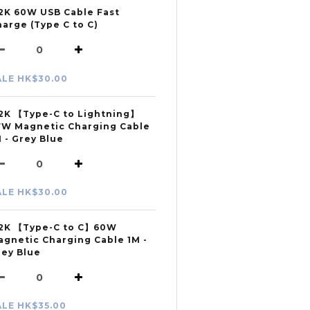
2K 60W USB Cable Fast
arge (Type C to C)
ALE HK$30.00
2K 【Type-C to Lightning】
7W Magnetic Charging Cable
 - Grey Blue
ALE HK$30.00
2K 【Type-C to C】60W
agnetic Charging Cable 1M -
rey Blue
ALE HK$35.00