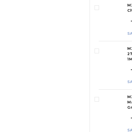
M
Ch
S
M
2
1M
S
M
M
G
S