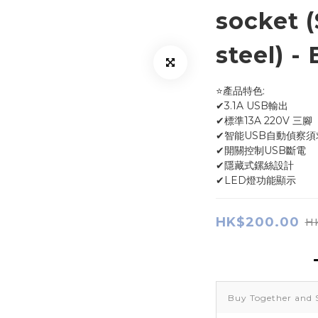
socket (
steel) -
⭐產品特色:
✔3.1A USB輸出
✔標準13A 220V 三腳
✔智能USB自動偵察
✔開關控制USB斷電 
✔隱藏式鏍絲設計
✔LED燈功能顯示
HK$200.00
H
Buy Together and 