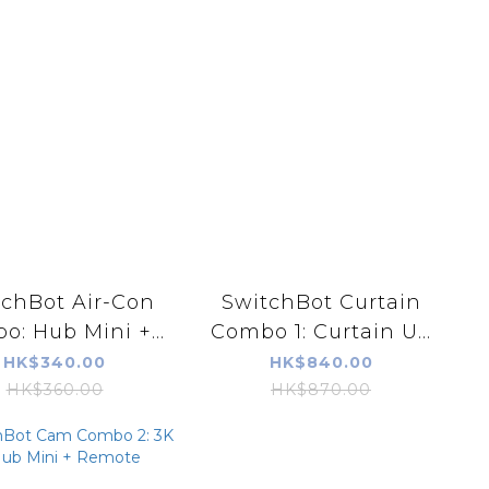
tchBot Air-Con
SwitchBot Curtain
: Hub Mini +...
Combo 1: Curtain U...
HK$340.00
HK$840.00
HK$360.00
HK$870.00