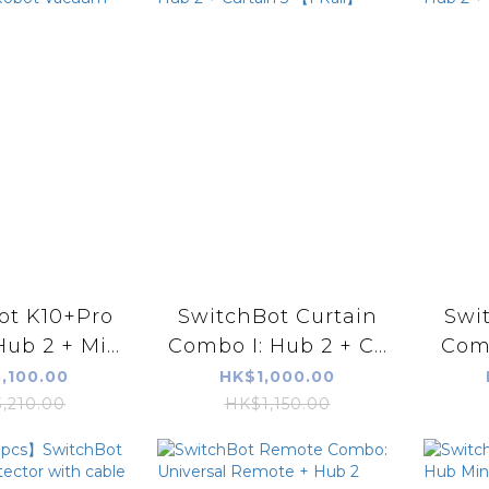
ot K10+Pro
SwitchBot Curtain
Swi
ub 2 + Mi...
Combo I: Hub 2 + C...
Comb
,100.00
HK$1,000.00
,210.00
HK$1,150.00