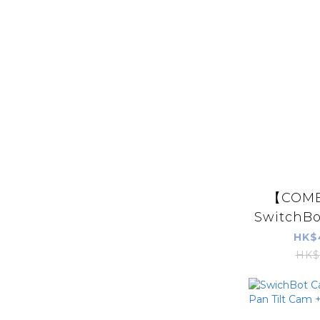
【COMB
SwitchBot
HK$
HK$