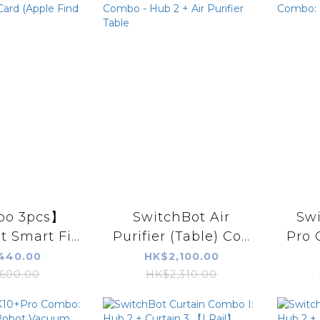
o 3pcs】
SwitchBot Air
Sw
 Smart Fi...
Purifier (Table) Co...
Pro 
440.00
HK$2,100.00
600.00
HK$2,310.00