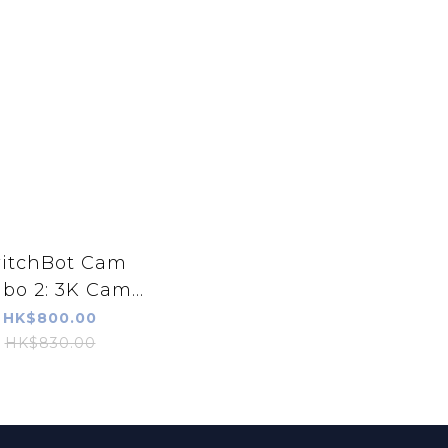
itchBot Cam
o 2: 3K Cam...
HK$800.00
HK$830.00