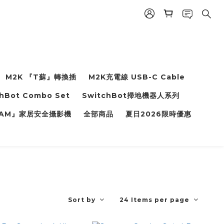
M2K 『T蘇』轉換插
M2K充電線 USB-C Cable
hBot Combo Set
SwitchBot掃地機器人系列
 CAM』家居安全攝影機
全部商品
夏日2026限時優惠
Sort by
24 Items per page