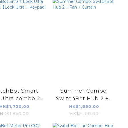
tchBot Smart
Summer Combo:
Ultra combo 2...
SwitchBot Hub 2 +...
HK$1,720.00
HK$1,650.00
HK$1,860.00
HK$2,100.00