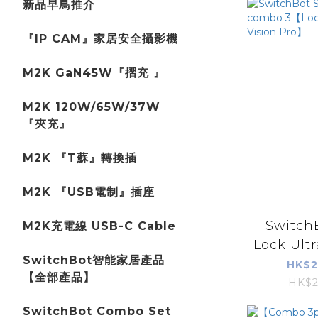
新品早鳥推介
『IP CAM』家居安全攝影機
M2K GaN45W『摺充 』
M2K 120W/65W/37W
『夾充』
M2K 『T蘇』轉換插
M2K 『USB電制』插座
Switch
M2K充電線 USB-C Cable
Lock Ultr
SwitchBot智能家居產品
HK$2
【全部產品】
HK$2
SwitchBot Combo Set