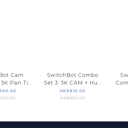
Bot Cam
SwitchBot Combo
Sw
3K Pan Ti...
Set 3: 3K CAM + Hu...
Comb
660.00
HK$810.00
690.00
HK$850.00