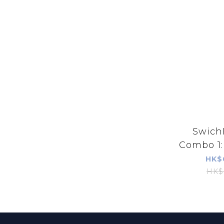
Swich
Combo 1: 
HK$
HK$