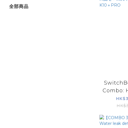
全部商品
SwitchB
Combo: H
HK$3
HK$3