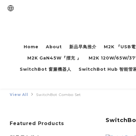
Home
About
新品早鳥推介
M2K 『USB
M2K GaN45W『摺充 』
M2K 120W/65W/
SwitchBot 窗簾機器人
SwitchBot Hub 智能
View All
SwitchBot Combo Set
SwitchBo
Featured Products