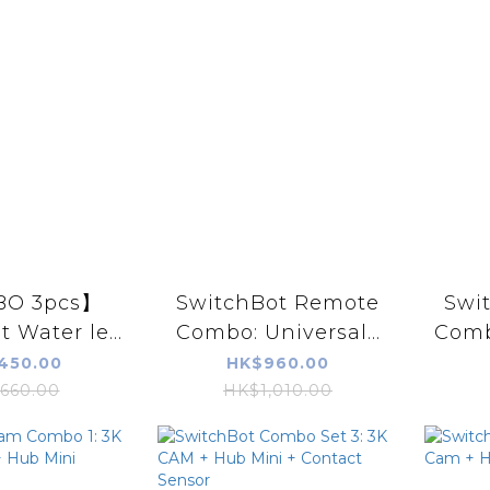
O 3pcs】
SwitchBot Remote
Swi
 Water le...
Combo: Universal...
Combo
450.00
HK$960.00
660.00
HK$1,010.00