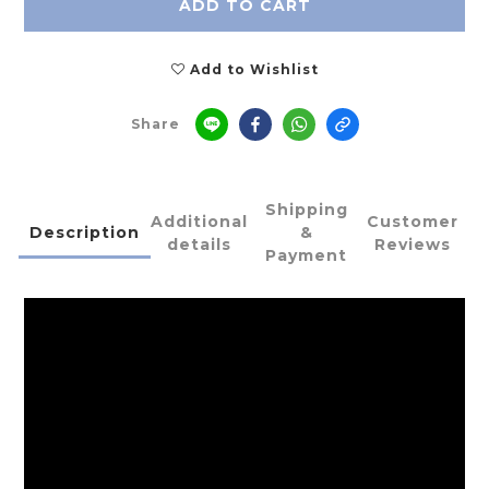
ADD TO CART
Add to Wishlist
Share
Shipping
Additional
Customer
Description
&
details
Reviews
Payment