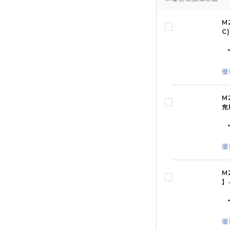
M
C)
優
M
充
優
M
】
優