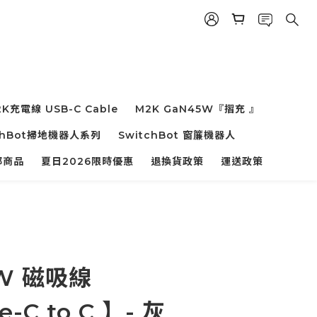
K充電線 USB-C Cable
M2K GaN45W『摺充 』
chBot掃地機器人系列
SwitchBot 窗簾機器人
部商品
夏日2026限時優惠
退換貨政策
運送政策
0W 磁吸線
-C to C 】- 灰