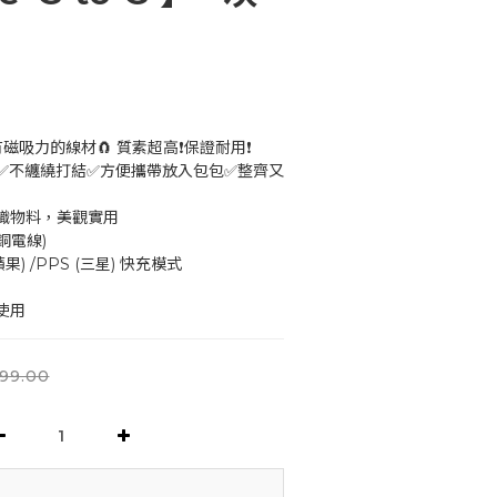
磁吸力的線材🧲 質素超高❗保證耐用❗
✅不纏繞打結✅方便攜帶放入包包✅整齊又
編織物料，美觀實用
銅電線) 
果) /PPS (三星) 快充模式
使用
99.00