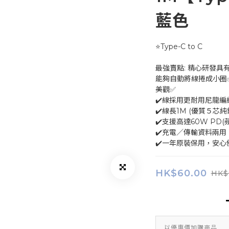
藍色
⭐Type-C to C
最強賣點: 精心研發具有
能夠自動將線捲成小圈
美觀✅
✔️線採用更耐用尼龍
✔️線長1M (優質５芯純
✔️支援高達60W PD(蘋
✔️充電／傳輸資料兩用
✔️一年原裝保用，安心
HK$60.00
HK$
以優惠價加購商品