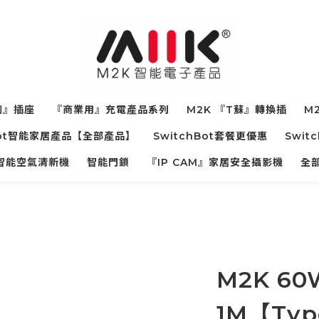
制』插座
『商業用』充電產品系列
M2K 『T蘇』轉換插
M2
hBot智能家居產品【全部產品】
SwitchBot套餐更優惠
Swit
寵物智能空氣清新機
智能門鎖
『IP CAM』家居安全攝影機
全
M2K 6
1M【Type