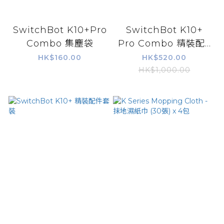
SwitchBot K10+Pro
SwitchBot K10+
Combo 集塵袋
Pro Combo 精裝配...
HK$160.00
HK$520.00
HK$1,000.00