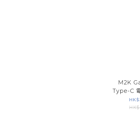
M2K G
Type-C 
HK$
HK$