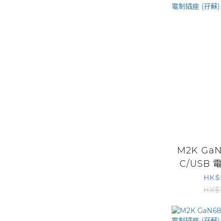
M2K GaN
C/USB 電
HK$
HK$