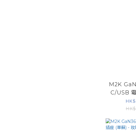
M2K GaN
C/USB 電
HK$
HK$