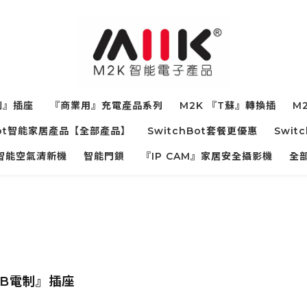
制』插座
『商業用』充電產品系列
M2K 『T蘇』轉換插
M2
hBot智能家居產品【全部產品】
SwitchBot套餐更優惠
Swit
寵物智能空氣清新機
智能門鎖
『IP CAM』家居安全攝影機
全
SB電制』插座