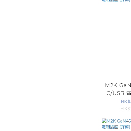
M2K GaN
C/USB 電
HK$
HK$