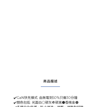
商品描述
✔️GaN快充模式: 由無電到50%只需30分鐘
✔️顏色包括: 光面白⚪碳灰🔘碳黑⚫香檳金🟠