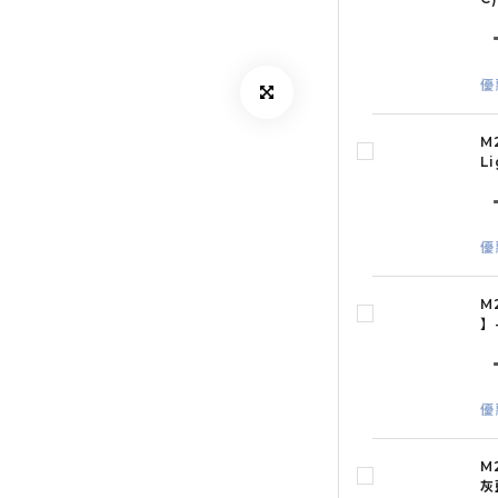
優
M
L
優
M
】
優
M
灰