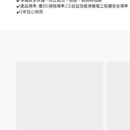
✔️多種安全保護、防止過流、過壓、過熱和短路
✔️產品標準: 獲BS規格標準,CE認証及香港機電工程署安全標準
✔️2年信心保用