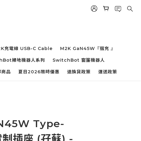
K充電線 USB-C Cable
M2K GaN45W『摺充 』
chBot掃地機器人系列
SwitchBot 窗簾機器人
部商品
夏日2026限時優惠
退換貨政策
運送政策
N45W Type-
電制插座 (孖蘇) -