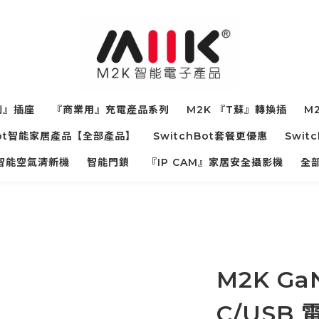
制』插座
『商業用』充電產品系列
M2K 『T蘇』轉換插
M2
hBot智能家居產品【全部產品】
SwitchBot套餐更優惠
Swit
寵物智能空氣清新機
智能門鎖
『IP CAM』家居安全攝影機
全
M2K Ga
C/USB 