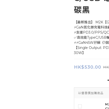
碳黑
【最新推出】 M2K【G
⚡GaN氮化鎵充電科技
⚡支援PD3.0/PPS/Q
✅高效能TypeC/USB
⚡⚡GaN45W孖蘇《1個T
【Single Output: PD
30W】
HK$530.00
HK
以優惠價加購商品
M
C)