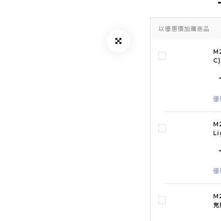
以優惠價加購商品
M
C)
優
M
L
優
M
充