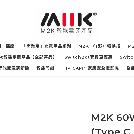
制』插座
『商業用』充電產品系列
M2K 『T蘇』轉換插
M2
hBot智能家居產品【全部產品】
SwitchBot套餐更優惠
Swit
寵物智能空氣清新機
智能門鎖
『IP CAM』家居安全攝影機
全
M2K 6
(Type C 