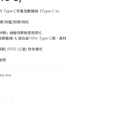
Type-C充電及數據線《Type-C to 
/紫/粉藍/粉綠/粉紅
矽膠』線變得柔軟更耐用💪
純銅電線) & 鋁合金11Pin Type-C頭，真材
果) /PPS (三星) 快充模式
使用
80.00