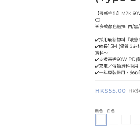
【最新推出】M2K 60W 
C》
🌟多款顏色選擇: 白/黑
✔️採用最新物料『液態
✔️線長1.5M (優質５芯
實料～
✔️支援高達60W PD(蘋
✔️充電／傳輸資料兩用
✔️一年原裝保用，安心
HK$55.00
HK$
顏色
: 白色