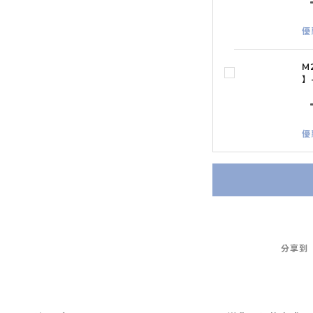
優
M
】
優
分享到