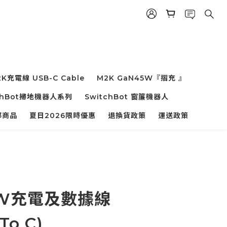
K充電線 USB-C Cable
M2K GaN45W『摺充 』
chBot掃地機器人系列
SwitchBot 窗簾機器人
部商品
夏日2026限時優惠
退換貨政策
運送政策
0W充電及數據線
To C)