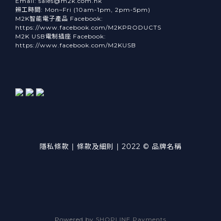
Email: sales@m2k.com.hk
辨工時間: Mon–Fri (10am-1pm, 2pm-5pm)
M2K智能電子產品 Facebook:
https://www.facebook.com/M2KPRODUCTS
M2K USB電制插座 Facebook:
https://www.facebook.com/M2KUSB
隱私條款 | 條款及細則 | 2022 © 品牌名稱
Powered by
SHOPLINE Payments