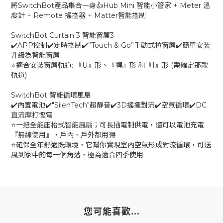
將SwitchBot產品集合一身👍Hub Mini 智能小管家 + Meter 溫
度計 + Remote 搖控器 + Matter智能控制
SwitchBot Curtain 3 智能窗簾3
✔️APP控制✔️定時控制✔️”Touch & Go”手動式拉窗簾✔️簡單安裝
升級為智能窗簾
⭐適合安裝窗簾軌道: 『U』形、『桿』形 和『I』形 (需確定那款
軌道)
SwitchBot 智能循環風扇
✔️內置電池✔️"SilenTech"超靜音✔️3D搖擺對流✔️空氣循環✔️DC
直流摩打慳電
⭐一把全能座枱式智能風扇；可長插電制供電，還可以電池充電
『無線使用』，戶內、戶外都用得
⭐確保全年舒適既環境，它幫你實現室內空氣形成對流循環，可送
風到家中的每一個角落​，極為適合四季使用
您可能喜歡...