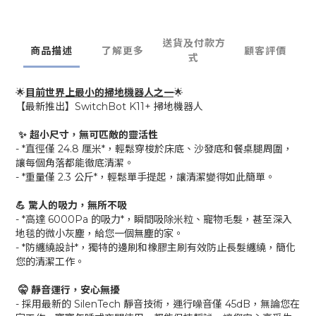
送貨及付款方
商品描述
了解更多
顧客評價
式
🌟
目前世界上最小的掃地機器人之一
🌟
【最新推出】SwitchBot K11+ 掃地機器人
✨ 超小尺寸，無可匹敵的靈活性
- *直徑僅 24.8 厘米*，輕鬆穿梭於床底、沙發底和餐桌腿周圍，
讓每個角落都能徹底清潔。
- *重量僅 2.3 公斤*，輕鬆單手提起，讓清潔變得如此簡單。
💪 驚人的吸力，無所不吸
- *高達 6000Pa 的吸力*，瞬間吸除米粒、寵物毛髮，甚至深入
地毯的微小灰塵，給您一個無塵的家。
- *防纏繞設計*，獨特的邊刷和橡膠主刷有效防止長髮纏繞，簡化
您的清潔工作。
🤫 靜音運行，安心無擾
- 採用最新的 SilenTech 靜音技術，運行噪音僅 45dB，無論您在