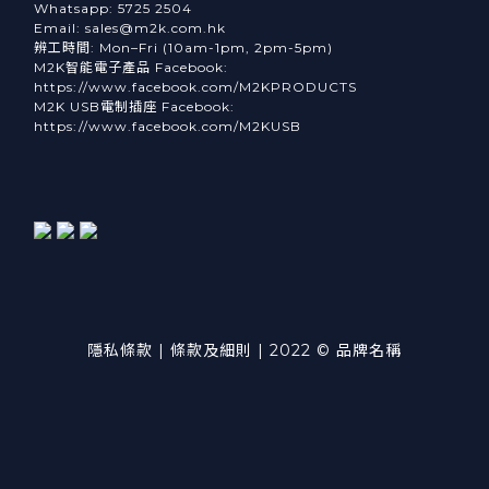
Whatsapp: 5725 2504
Email: sales@m2k.com.hk
辨工時間: Mon–Fri (10am-1pm, 2pm-5pm)
M2K智能電子產品 Facebook:
https://www.facebook.com/M2KPRODUCTS
M2K USB電制插座 Facebook:
https://www.facebook.com/M2KUSB
隱私條款 | 條款及細則 | 2022 © 品牌名稱