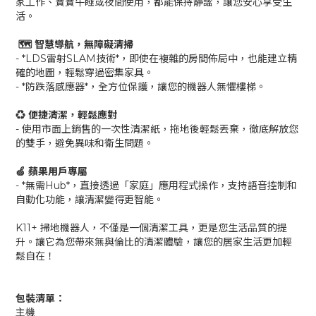
家工作、寶寶午睡或夜間使用，都能保持靜謐，讓您安心享受生
活。
🗺️ 智慧導航，無障礙清掃
- *LDS雷射SLAM技術*，即使在複雜的房間佈局中，也能建立精
確的地圖，輕鬆穿過密集家具。
- *防跌落感應器*，全方位保護，讓您的機器人無懼樓梯。
♻️ 便捷清潔，輕鬆應對
- 使用市面上銷售的一次性清潔紙，拖地後輕鬆丟棄，徹底解放您
的雙手，避免異味和衛生問題。
🍏 蘋果用戶專屬
- *無需Hub*，直接透過「家庭」應用程式操作，支持語音控制和
自動化功能，讓清潔變得更智能。
K11+ 掃地機器人，不僅是一個清潔工具，更是您生活品質的提
升。讓它為您帶來無與倫比的清潔體驗，讓您的居家生活更加輕
鬆自在！
包裝清單：
主機