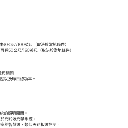
達30公尺/100英尺（取決於當地條件）
圍可達50公尺/160英尺（取決於當地條件）
啟與關閉
電壓以及昨日總功率。
傳統的照明開關。
用於門鈴及門禁系統。
功率的智慧燈，類似天花板燈控制。