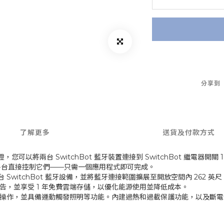
分享到
了解更多
送貨及付款方式
證，您可以將兩台 SwitchBot 藍牙裝置連接到 SwitchBot 繼電器開關 
ings 等平台直接控制它們——只需一個應用程式即可完成。
SwitchBot 藍牙設備，並將藍牙連接範圍擴展至開放空間內 262 英
，並享受 1 年免費雲端存儲，以優化能源使用並降低成本。
操作，並具備運動觸發照明等功能。內建過熱和過載保護功能，以及斷電