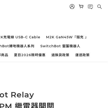
K充電線 USB-C Cable
M2K GaN45W『摺充 』
chBot掃地機器人系列
SwitchBot 窗簾機器人
部商品
夏日2026限時優惠
退換貨政策
運送政策
ot Relay
 1PM 繼電器開關