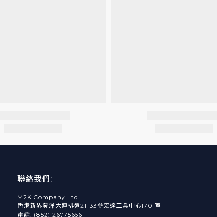
聯絡我們:
M2K Company Ltd.
香港新界葵涌大連排道21-33號宏達工業中心1701室
電話: (852) 26775656