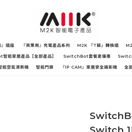
制』插座
『商業用』充電產品系列
M2K 『T蘇』轉換插
M2
hBot智能家居產品【全部產品】
SwitchBot套餐更優惠
Swit
寵物智能空氣清新機
智能門鎖
『IP CAM』家居安全攝影機
全
SwitchB
Switch