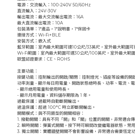
電源：交流輸入：100-240V 50/60Hz
直流輸入：24V-30V
輸出電流：最大交流輸出電流：16A
最大直流輸出電流：10A
包裝清單：1*產品，1*說明書，1*保固卡
連接方式：Wi-Fi+BLE
安裝方式：嵌入式
藍牙範圍：室內最大範圍可達10公尺/33英尺，室外最大範圍可
Wi-Fi範圍：室內最大範圍可達30公尺/100英尺，室外最大範
歐盟認證要求：CE、ROHS
主要功能：
按鍵功能：控制輸出的開啟/關閉：控制燈光、插座等設備的開
功率測量 - 顯示每日用電量、開啟狀態總時長、功率、電流、
- 顯示總用電量和使用時長。
- 顯示月用電量，資料儲存期限為 1 年。
過載保護：過載時自動斷開輸出。
過溫保護：超過 100°C 時立即斷開輸出。
開關模式：與不同類型的開關相容：
1. 撥動開關：具有不同「開」和「關」位置的開關，非常適合
2. 瞬時開關：彈簧式開關，按下時可瞬間改變繼電器狀態，常
3. 獨立開關：實體牆壁開關不會影響設備，非常適合需要恆定