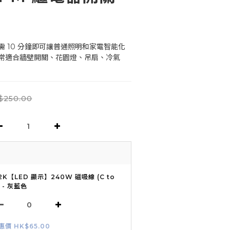
 10 分鐘即可讓普通照明和家電智能化
常適合牆壁開關、花園燈、吊扇、冷氣
$250.00
2K【LED 顯示】240W 磁吸線 (C to
) - 灰藍色
惠價 HK$65.00