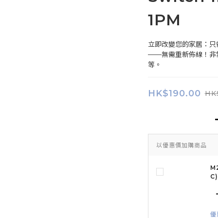
1PM
立即改變您的家居：只需
——無需重新佈線！非
等。
HK$190.00
HK
以優惠價加購商品
M
C
優