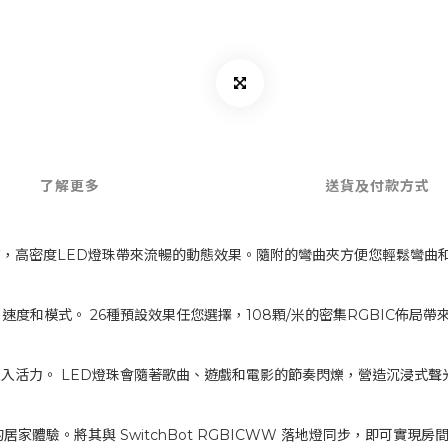
了解更多
送貨及付款方式
，高密度LED燈珠帶來流暢的動態效果。隨附的彎曲夾方便您輕鬆彎曲
度和模式。 26種預設效果任您選擇，108顆/米的密集RGBIC佈局
入活力。 LED燈珠會隨著歌曲、遊戲和電影的節奏閃爍，營造沉浸式聲
的居家體驗。將其與 SwitchBot RGBICWW 落地燈同步，即可實