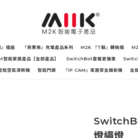
制』插座
『商業用』充電產品系列
M2K 『T蘇』轉換插
M2
hBot智能家居產品【全部產品】
SwitchBot套餐更優惠
Swit
寵物智能空氣清新機
智能門鎖
『IP CAM』家居安全攝影機
全
Switch
燈繩燈