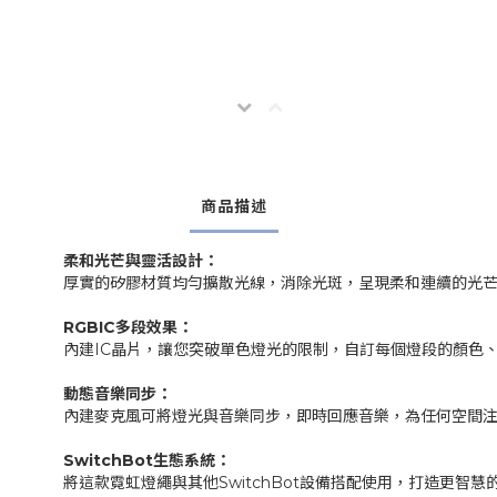
商品描述
柔和光芒與靈活設計：
厚實的矽膠材質均勻擴散光線，消除光斑，呈現柔和連續的光芒
RGBIC多段效果：
內建IC晶片，讓您突破單色燈光的限制，自訂每個燈段的顏色、速
動態音樂同步：
內建麥克風可將燈光與音樂同步，即時回應音樂，為任何空間注
SwitchBot生態系統：
將這款霓虹燈繩與其他SwitchBot設備搭配使用，打造更智慧