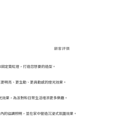
顧客評價
和固定霓虹燈，打造您想要的造型。
帶來更明亮、更生動、更具動感的燈光效果。
光效果，為派對和日常生活增添更多樂趣。
現房間內的協調照明，並在家中營造沉浸式氛圍效果。