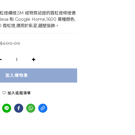
IC 霓虹燈繩燈,5M 經物質認證的霓虹燈條燈適
exa 和 Google Home,1600 萬種顏色,
D 霓虹燈,適用於臥室,牆壁裝飾。
$600.00
加入購物車
加入追蹤清單