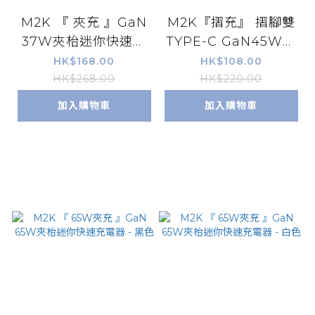
M2K 『 夾充 』GaN
M2K『摺充』 摺腳雙
37W夾枱迷你快速充
TYPE-C GaN45W迷
電器 - 馬卡龍綠色
你快速充電器
HK$168.00
HK$108.00
HK$268.00
HK$220.00
加入購物車
加入購物車