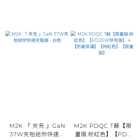
M2K 『 夾充 』GaN
M2K PDQC T蘇【限
37W夾枱迷你快速充
量版:粉紅色】【PD2