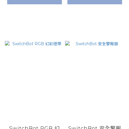
SwitchBot RGB 幻
SwitchBot 安全警報