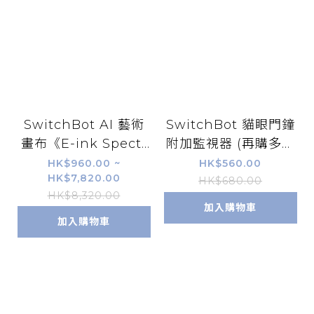
SwitchBot AI 藝術
SwitchBot 貓眼門鐘
畫布《E-ink Spectr
附加監視器 (再購多一
a 6 全彩電子墨水畫
個)
HK$960.00 ~
HK$560.00
HK$7,820.00
框》- 7.3"屏 / 13.3"屏
HK$680.00
HK$8,320.00
/ 31.5"屏
加入購物車
加入購物車